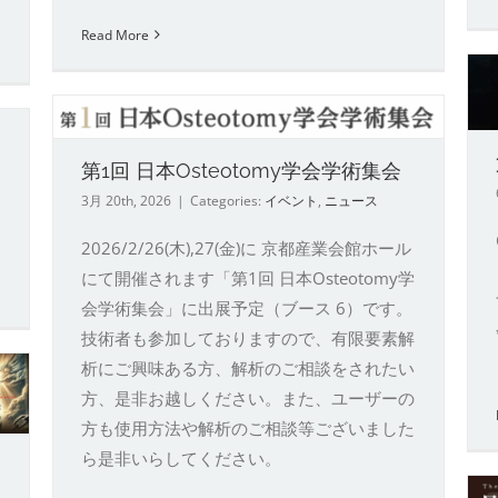
Read More
第52回日本整形外傷学会学術
学
集会
イベント
ニュース
第1回 日本Osteotomy学会学術集会
3月 20th, 2026
|
Categories:
イベント
,
ニュース
2026/2/26(木),27(金)に 京都産業会館ホール
にて開催されます「第1回 日本Osteotomy学
会学術集会」に出展予定（ブース 6）です。
技術者も参加しておりますので、有限要素解
析にご興味ある方、解析のご相談をされたい
方、是非お越しください。また、ユーザーの
方も使用方法や解析のご相談等ございました
ら是非いらしてください。
日本臨床バイオメカニクス学