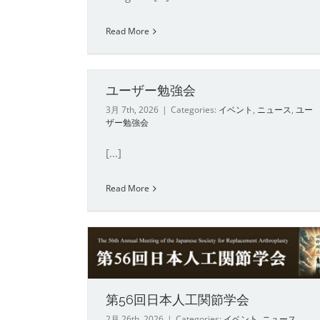
Read More
第1回 日本Osteotomy学会
ユーザー勉強会
術集会
3月 7th, 2026
|
Categories:
イベント
,
ニュース
,
ユー
イベント
ニュース
ザー勉強会
[...]
Read More
関節学会
第56回日本人工関節学会
2月 26th, 2026
|
Categories:
イベント
,
ニュース