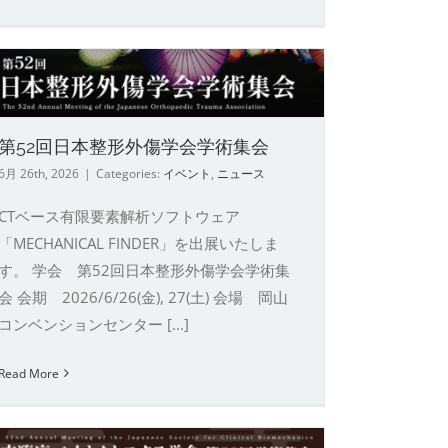
第52回日本整形外傷学会学術集会
6月 26th, 2026
|
Categories:
イベント
,
ニュース
CTベース有限要素解析ソフトウェア
「MECHANICAL FINDER」を出展いたしま
す。 学会 第52回日本整形外傷学会学術集
会 会期 2026/6/26(金), 27(土) 会場 岡山
コンベンションセンター [...]
Read More