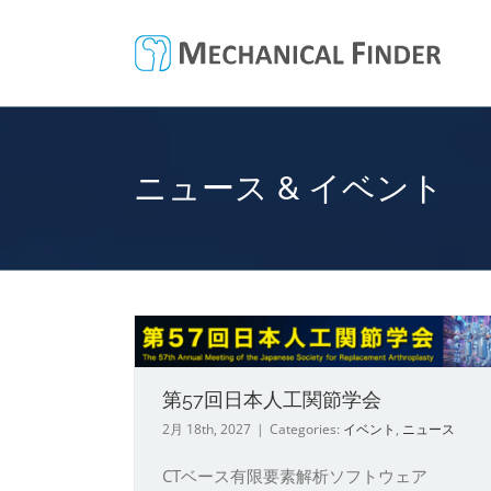
Skip
to
content
ニュース & イベント
関節学会
SPINE WEEK JAPAN 202
第57回日本人工関節学会
イベント
ニュース
2月 18th, 2027
|
Categories:
イベント
,
ニュース
CTベース有限要素解析ソフトウェア