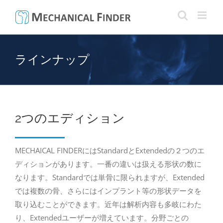
Skip
to
content
ラインナップ
2つのエディション
MECHAICAL FINDERにはStandardとExtendedの２つのエ
ディションがあります。一番の違いは扱える形状の数に
なります。Standardでは単骨に限られますが、Extended
では複数の骨、さらにはインプラント等の形状データを
取り込むことができます。近年は解析内容も多岐にわた
り、Extendedユーザーが増えています。分野ごとの