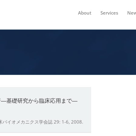
About
Services
New
析―基礎研究から臨床応用まで―
メカニクス学会誌 29: 1-6, 2008.