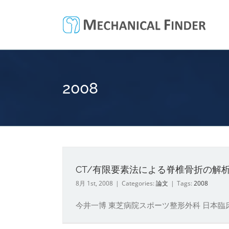
Skip
to
content
2008
CT/有限要素法による脊椎骨折の解
8月 1st, 2008
|
Categories:
論文
|
Tags:
2008
今井一博 東芝病院スポーツ整形外科 日本臨床バイオ