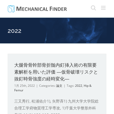
Skip
to
content
2022
大腿骨骨幹部骨折髄内釘挿入術の有限要
素解析を用いた評価 ―仮骨破壊リスクと
抜釘時骨強度の経時変化―
1月 25th, 2022
|
Categories:
論文
|
Tags:
2022
,
Hip &
Femur
三又秀行, 松浦佑介1), 矢野斉1) 九州大学大学院総
合理工学府物質理工学専攻, 1)千葉大学整形外科