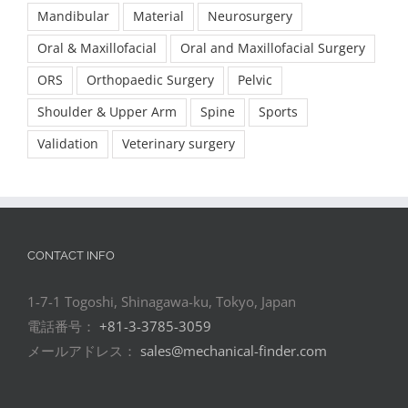
Mandibular
Material
Neurosurgery
Oral & Maxillofacial
Oral and Maxillofacial Surgery
ORS
Orthopaedic Surgery
Pelvic
Shoulder & Upper Arm
Spine
Sports
Validation
Veterinary surgery
CONTACT INFO
1-7-1 Togoshi, Shinagawa-ku, Tokyo, Japan
電話番号：
+81-3-3785-3059
メールアドレス：
sales@mechanical-finder.com