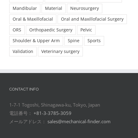
Mandibular
Material
Neurosurgery
Oral & Maxillofacial
Oral and Maxillofacial Surgery
ORS
Orthopaedic Surgery
Pelvic
Shoulder & Upper Arm
Spine
Sports
Validation
Veterinary surgery
CONTACT INFO
1-7-1 Togoshi, Shinagawa-ku, Tokyo, Japan
電話番号：
+81-3-3785-3059
メールアドレス：
sales@mechanical-finder.com