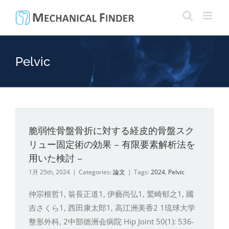
Skip
to
content
Pelvic
脆弱性骨盤骨折に対する経皮的骨盤スク
リュー固定術の効果 – 有限要素解析法を
用いた検討 –
1月 25th, 2024
|
Categories:
論文
|
Tags:
2024
,
Pelvic
仲宗根哲1, 翁長正道1, 伊藝尚弘1, 鷲崎郁之1, 國
吉さくら1, 西田康太郎1, 高江洲美香2 1琉球大学
整形外科, 2中部徳洲会病院 Hip Joint 50(1): 536-