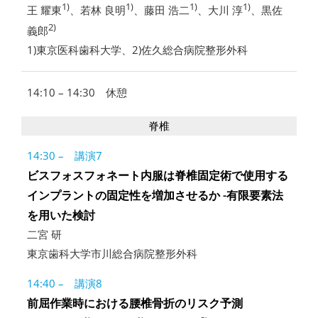
1)
1)
1)
1)
王 耀東
、若林 良明
、藤田 浩二
、大川 淳
、黒佐
2)
義郎
1)東京医科歯科大学、2)佐久総合病院整形外科
14:10 – 14:30 休憩
脊椎
14:30 – 講演7
ビスフォスフォネート内服は脊椎固定術で使用する
インプラントの固定性を増加させるか -有限要素法
を用いた検討
二宮 研
東京歯科大学市川総合病院整形外科
14:40 – 講演8
前屈作業時における腰椎骨折のリスク予測