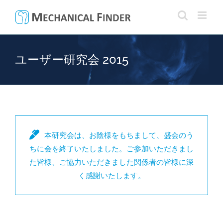
Skip
to
content
ユーザー研究会 2015
本研究会は、お陰様をもちまして、盛会のう
ちに会を終了いたしました。ご参加いただきまし
た皆様、ご協力いただきました関係者の皆様に深
く感謝いたします。