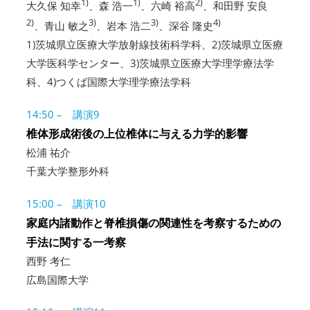
1)
1)
2)
大久保 知幸
、森 浩一
、六崎 裕高
、和田野 安良
2)
3)
3)
4)
、青山 敏之
、岩本 浩二
、深谷 隆史
1)茨城県立医療大学放射線技術科学科、2)茨城県立医療
大学医科学センター、3)茨城県立医療大学理学療法学
科、4)つくば国際大学理学療法学科
14:50 – 講演9
椎体形成術後の上位椎体に与える力学的影響
松浦 祐介
千葉大学整形外科
15:00 – 講演10
家庭内諸動作と脊椎損傷の関連性を考察するための
手法に関する一考察
西野 考仁
広島国際大学