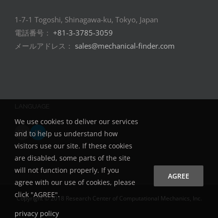
1-7-1 Togoshi, Shinagawa-ku, Tokyo, Japan
電話番号：
+81-3-3785-3059
メールアドレス：
sales@mechanical-finder.com
LANGUAGE
We use cookies to deliver our services
EN
JP
and to help us understand how
visitors use our site. If these cookies
are disabled, some parts of the site
will not function properly. If you
AGREE
agree with our use of cookies, please
click "AGREE".
Copyright © 2018 Research Center of Computational Mechanics, Inc.
privacy policy