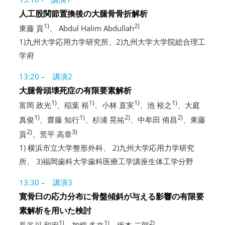
人工股関節置換後の大腿骨骨折解析
1)
2)
東藤 貢
、 Abdul Halim Abdullah
1)九州大学応用力学研究所、2)九州大学大学院総合理工
学府
13:20 – 講演2
大腿骨頭壊死症の有限要素解析
1)
1)
1)
1)
富岡 政光
、稲葉 裕
、小林 直実
、池 裕之
、大庭
1)
1)
2)
2)
真俊
、齋藤 知行
、杉浦 晃祐
、中牟田 侑昌
、東藤
2)
3)
貢
、荒平 高章
1) 横浜市立大学整形外科、 2)九州大学応用力学研究
所、 3)福岡歯科大学歯科医療工学講座生体工学分野
13:30 – 講演3
寛骨臼の応力分布に骨盤傾斜が与える影響の有限要
素解析を用いた検討
1)
1)
2)