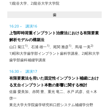
1)龍谷大学、2)龍谷大学大学院
歯
16:20 – 講演16
上顎即時荷重インプラント治療法における有限要素
解析モデルの構築法
1)
1)
1)
2)
山口 菊江
、石浦 雄一
、尾関 雅彦
、馬場 一美
1)昭和大学歯学部インプラント歯科学講座、2)昭和大学
歯学部歯科補綴学講座
16:30 – 講演17
有限要素法を用いた固定性インプラント補綴におけ
る支台インプラント本数の影響に関する検討
佐藤 愛美加、赤間 豊、重光 竜二、水戸 武彦、佐々木
啓一
東北大学大学院歯学研究科口腔システム補綴学分野