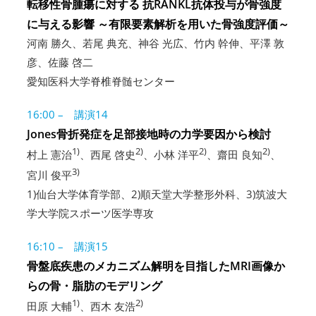
転移性骨腫瘍に対する 抗RANKL抗体投与が骨強度
に与える影響 ～有限要素解析を用いた骨強度評価～
河南 勝久、若尾 典充、神谷 光広、竹内 幹伸、平澤 敦
彦、佐藤 啓二
愛知医科大学脊椎脊髄センター
16:00 – 講演14
Jones骨折発症を足部接地時の力学要因から検討
1)
2)
2)
2)
村上 憲治
、西尾 啓史
、小林 洋平
、齋田 良知
、
3)
宮川 俊平
1)仙台大学体育学部、2)順天堂大学整形外科、3)筑波大
学大学院スポーツ医学専攻
16:10 – 講演15
骨盤底疾患のメカニズム解明を目指したMRI画像か
らの骨・脂肪のモデリング
1)
2)
田原 大輔
、西木 友浩