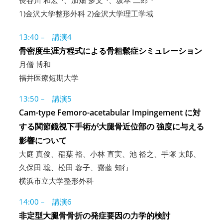
長谷川 和宏
、加畑 多文
、坂本 二郎
1)金沢大学整形外科 2)金沢大学理工学域
13:40 – 講演4
骨密度生涯方程式による骨粗鬆症シミュレーション
月僧 博和
福井医療短期大学
13:50 – 講演5
Cam-type Femoro-acetabular Impingement に対
する関節鏡視下手術が大腿骨近位部の 強度に与える
影響について
大庭 真俊、稲葉 裕、小林 直実、池 裕之、手塚 太郎、
久保田 聡、松田 蓉子、齋藤 知行
横浜市立大学整形外科
14:00 – 講演6
非定型大腿骨骨折の発症要因の力学的検討