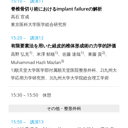
15:10 – 講演11
脊椎骨切り術におけるimplant failureの解析
高石 官成
東京医科大学医学総合研究所
15:20 – 講演12
有限要素法を用いた経皮的椎体形成術の力学的評価
1)
1)
1)
2)
高野 弘充
、米澤 郁穂
、佐藤 達哉
、東藤 貢
、
3)
Muhammad Hazli Mazlan
1)順天堂大学医学部付属順天堂医院整形外科、2)九州大
学応用力学研究所、3)九州大学大学院総合理工学府
15:30 – 15:50 休憩
その他・整形外科
15:50 – 講演13